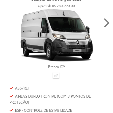
a partir de R$ 280.990,00
Ne
Branco ICY
ABS/REF
AIRBAG DUPLO FRONTAL (COM 3 PONTOS DE
PROTEÇÃO)
ESP - CONTROLE DE ESTABILIDADE