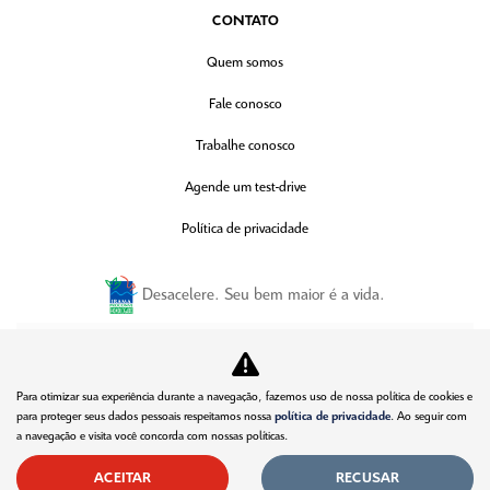
CONTATO
Quem somos
Fale conosco
Trabalhe conosco
Agende um test-drive
Política de privacidade
Desacelere. Seu bem maior é a vida.
DF FRANCE LTDA
Para otimizar sua experiência durante a navegação, fazemos uso de nossa política de cookies e
51.718.442/0001-09
para proteger seus dados pessoais respeitamos nossa
política de privacidade
. Ao seguir com
a navegação e visita você concorda com nossas políticas.
ACEITAR
RECUSAR