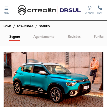
MENU
WHATSAPP
LIGAR
HOME
PÓS-VENDAS
SEGURO
Seguro
Agendamento
Revisões
Funilaria