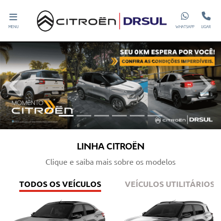
MENU
WHATSAPP
LIGAR
templates.template-01.components.carousel.texts.control_prev
templ
LINHA CITROËN
Clique e saiba mais sobre os modelos
TODOS OS VEÍCULOS
VEÍCULOS UTILITÁRIOS